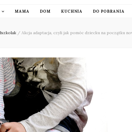
MAMA
DOM
KUCHNIA
DO POBRANIA
dszkolak
/
Akcja adaptacja, czyli jak pomóc dziecku na początku 