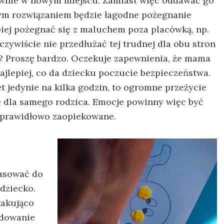
ewnie w nowym miejscu. Zamiast więc oddawać go
zym rozwiązaniem będzie łagodne pożegnanie
iej pożegnać się z maluchem poza placówką, np.
zywiście nie przedłużać tej trudnej dla obu stron
ić? Proszę bardzo. Oczekuje zapewnienia, że mama
najlepiej, co da dziecku poczucie bezpieczeństwa.
t jedynie na kilka godzin, to ogromne przeżycie
ze dla samego rodzica. Emocje powinny więc być
i prawidłowo zaopiekowane.
pasować do
 dziecko.
kakująco
ydowanie