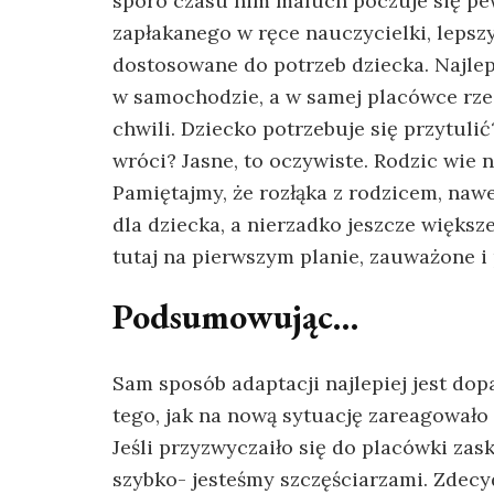
sporo czasu nim maluch poczuje się p
zapłakanego w ręce nauczycielki, leps
dostosowane do potrzeb dziecka. Najlep
w samochodzie, a w samej placówce rzec
chwili. Dziecko potrzebuje się przytul
wróci? Jasne, to oczywiste. Rodzic wie 
Pamiętajmy, że rozłąka z rodzicem, nawe
dla dziecka, a nierzadko jeszcze więks
tutaj na pierwszym planie, zauważone 
Podsumowując…
Sam sposób adaptacji najlepiej jest do
tego, jak na nową sytuację zareagowało
Jeśli przyzwyczaiło się do placówki zas
szybko- jesteśmy szczęściarzami. Zdec